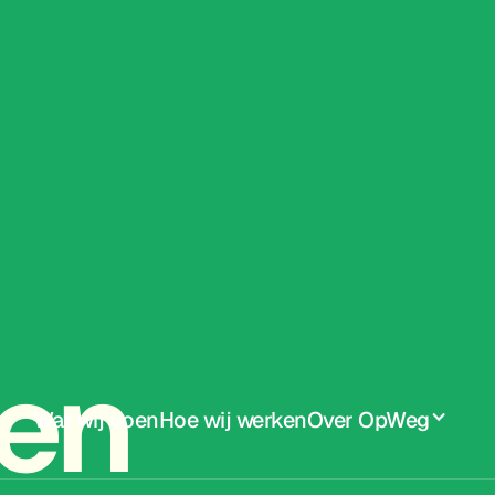
en
Wat wij doen
Hoe wij werken
Over OpWeg