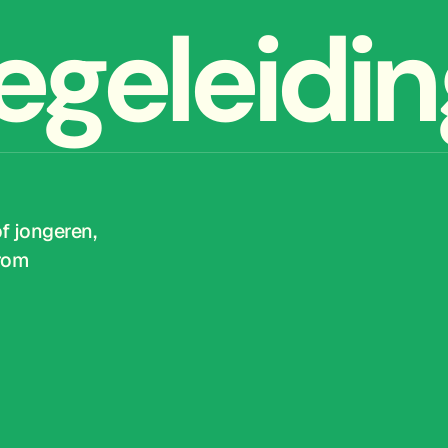
egeleidin
of jongeren,
arom