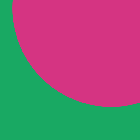
Hoe 
bela
De psychia
als ouder 
voor de ou