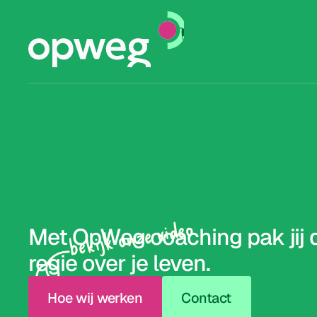
bekijk onze video
Met OpWeg coaching pak jij 
regie over je leven.
Hoe wij werken
Contact